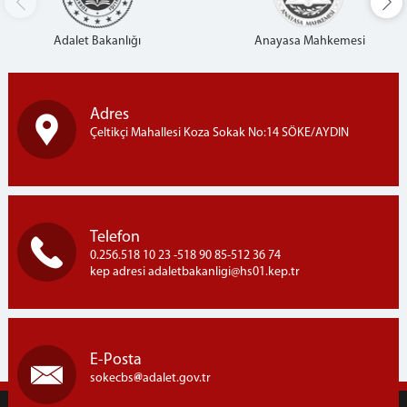
İlçe Seçim Kurulu Başkanlığı
Adalet Bakanlığı
Anayasa Mahkemesi
Adres
Çeltikçi Mahallesi Koza Sokak No:14 SÖKE/AYDIN
Telefon
0.256.518 10 23 -518 90 85-512 36 74
kep adresi adaletbakanligi@hs01.kep.tr
E-Posta
sokecbs
adalet.gov.tr