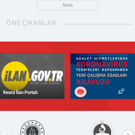
BİLGİ İŞLEM
Tümü
Bilgi İşlem Bürosu
Portal Şifresi Alma (UYAP Şifresi)
ÖNE ÇIKANLAR
Bilgisayar Açılış Şifresi Alma
E imza şifresi alma kilit çözme
E imza başvuru yapma
E posta Şifresi Alma
Habreci şifresi alma
İletişim
Santral
Telefon Rehberi
Resmi İlan Portalı
DİĞER BİRİMLER
Ceza İnfaz Kurumu
Denetimli Serbestlik Müdürlüğü
Faaliyetlerimiz
İcra Müdürlüğü