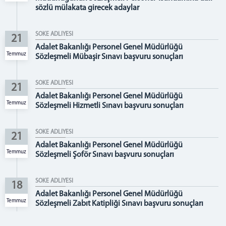
Adalet Komisyonu Başkanlığı
sözlü mülakata girecek adaylar
Faaliyet Raporları
Bilirkişi Listeleri
SÖKE ADLİYESİ
21
Adalet Bakanlığı Personel Genel Müdürlüğü
MAHKEMELER
Temmuz
Sözleşmeli Mübaşir Sınavı başvuru sonuçları
Hakimlerimiz
Mahkemelerimiz
SÖKE ADLİYESİ
21
Hakim İzin Listesi
Adalet Bakanlığı Personel Genel Müdürlüğü
Temmuz
Sözleşmeli Hizmetli Sınavı başvuru sonuçları
ADLİYEMİZ
Adalet Sarayı
SÖKE ADLİYESİ
21
Lojman
Adalet Bakanlığı Personel Genel Müdürlüğü
Temmuz
Sözleşmeli Şoför Sınavı başvuru sonuçları
Mülhakatlar
Kuşadası Adliyesi
SÖKE ADLİYESİ
Kuşadası Adliye Lojmanı
18
Adalet Bakanlığı Personel Genel Müdürlüğü
Didim Adliyesi
Temmuz
Sözleşmeli Zabıt Katipliği Sınavı başvuru sonuçları
Didim Adliye Lojmanı