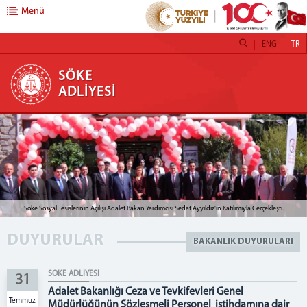
Menü
ENG
TR
SÖKE ADLİYESİ
SÖKE
ADLİYESİ
BAŞSAVCILIK
Cumhuriyet Başsavcısı
Cumhuriyet Savcıları
Cumhuriyet Başsavcılığı Birimleri
Medya İletişim Bürosu
Söke Sosyal Tesislerinin Açılışı Adalet Bakan Yardımcısı Sedat Ayyıldız'ın Katılımıyla Gerçekleşti.
İdari İşler Müdürlüğü
Formlar
DUYURULAR
BAKANLIK DUYURULARI
Fatura Bilgileri
Avukat Ödemeleri
SÖKE ADLİYESİ
31
KOMİSYON
Adalet Bakanlığı Ceza ve Tevkifevleri Genel
Temmuz
Müdürlüğünün Sözleşmeli Personel istihdamına dair